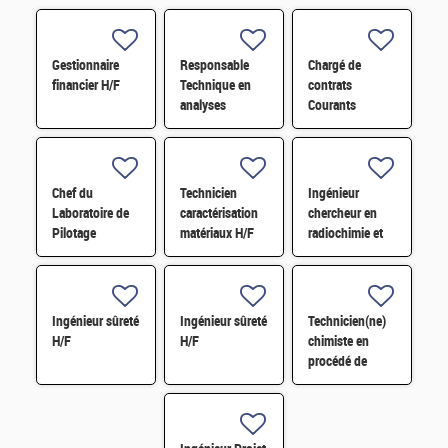
Gestionnaire
Responsable
Chargé de
financier H/F
Technique en
contrats
analyses
Courants
radiologiques
Faibles (CFA)
H/F
H/F
Chef du
Technicien
Ingénieur
Laboratoire de
caractérisation
chercheur en
Pilotage
matériaux H/F
radiochimie et
Intelligent des
extraction par
Réseaux
solvant H/F
Electriques
(LIRE) H/F
Ingénieur sûreté
Ingénieur sûreté
Technicien(ne)
H/F
H/F
chimiste en
procédé de
conversion H/F