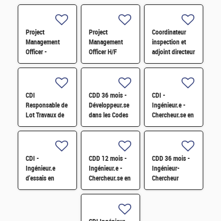
Project
Project
Coordinateur
Management
Management
inspection et
Officer -
Officer H/F
adjoint directeur
Référent Cost
qualité/inspection
Engineering H/F
– Projet RJH
H/F
CDI
CDD 36 mois -
CDI -
Responsable de
Développeur.se
Ingénieur.e -
Lot Travaux de
dans les Codes
Chercheur.se en
Démantèlement
de Traitement
caractérisation
- Projet EPOC
des Données
des matériaux
H/F
Nucléaires et
par sonde
Monte-Carlo H/F
atomique
CDI -
CDD 12 mois -
CDD 36 mois -
tomographique
Ingénieur.e
Ingénieur.e -
Ingénieur-
H/F
d'essais en
Chercheur.se en
Chercheur
mécanique
Matériaux et
matériaux -
sismique H/F
Corrosion H/F
corrosion et
corrosion sous
contrainte H/F