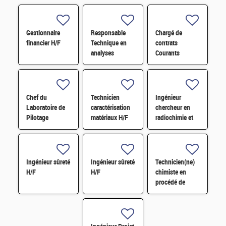
Gestionnaire
Responsable
Chargé de
financier H/F
Technique en
contrats
analyses
Courants
radiologiques
Faibles (CFA)
H/F
H/F
Chef du
Technicien
Ingénieur
Laboratoire de
caractérisation
chercheur en
Pilotage
matériaux H/F
radiochimie et
Intelligent des
extraction par
Réseaux
solvant H/F
Electriques
(LIRE) H/F
Ingénieur sûreté
Ingénieur sûreté
Technicien(ne)
H/F
H/F
chimiste en
procédé de
conversion H/F