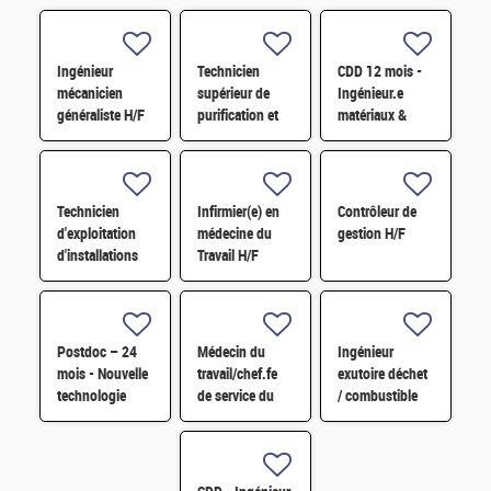
Ingénieur
Technicien
CDD 12 mois -
mécanicien
supérieur de
Ingénieur.e
généraliste H/F
purification et
matériaux &
fabrication en
soudage H/F
chaine blindée
H/F
Technicien
Infirmier(e) en
Contrôleur de
d'exploitation
médecine du
gestion H/F
d'installations
Travail H/F
H/F
Postdoc – 24
Médecin du
Ingénieur
mois - Nouvelle
travail/chef.fe
exutoire déchet
technologie
de service du
/ combustible
d'imagerie
SPST H/F
H/F
proche
infrarouge H/F