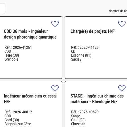
Nombre de ré
CDD 36 mois - Ingénieur
Chargé(e) de projets H/F
design photonique quantique
H/F
Réf. : 2026-41251
Réf. : 2026-41129
CDD
CDI
Isère (38)
Essonne (91)
Grenoble
Saclay
Ingénieur mécanicien et essai
STAGE - Ingénieur chimie des
H/F
matériaux - Rhéologie H/F
Réf. : 2026-40812
Réf. : 2026-40690
CDD
Stage
Gard (30)
Gard (30)
Bagnols sur Cèze
Chusclan