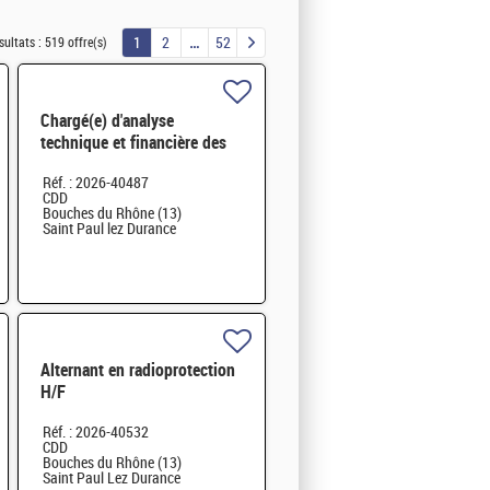
1
2
52
sultats :
519 offre(s)
Chargé(e) d'analyse
technique et financière des
contrats de maintenance
Réf. : 2026-40487
électromécanique H/F
CDD
Bouches du Rhône (13)
Saint Paul lez Durance
Alternant en radioprotection
H/F
Réf. : 2026-40532
CDD
Bouches du Rhône (13)
Saint Paul Lez Durance