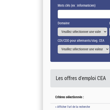
Mots clés
(ex : informaticien)
Domaine
CDI/CDD pour alternants/stag. CEA
Les offres d'emploi
CEA
Critères sélectionnés :
» Afficher l'url de la recherche