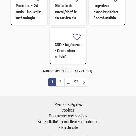
Postdoc – 24
Médecin du
Ingénieur
mois - Nouvelle
travail/chef.fe
exutoire déchet
technologie
de service du
/ combustible
d'imagerie
SPST H/F
H/F
proche
infrarouge H/F
CDD - Ingénieur
- Orientation
activité
Pérovskite pour
applications
Nombre de résultats :
512 offre(s)
spatiales H/F
1
2
52
Mentions légales
Cookies
Paramétrer vos cookies
Accessibilité : partiellement conforme
Plan du site