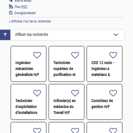
Alerte email
Flux
RSS
Enregistrement
» Afficher l'url de la recherche
Affiner ma recherche
Ingénieur
Technicien
CDD 12 mois -
mécanicien
supérieur de
Ingénieur.e
généraliste H/F
purification et
matériaux &
fabrication en
soudage H/F
chaine blindée
H/F
Technicien
Infirmier(e) en
Contrôleur de
d'exploitation
médecine du
gestion H/F
d'installations
Travail H/F
H/F