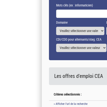
Mots clés
(ex : informaticien)
Domaine
CDI/CDD pour alternants/stag. CEA
Les offres d'emploi
CEA
Critères sélectionnés :
» Afficher l'url de la recherche