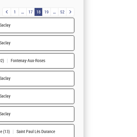
1
17
18
19
52
Saclay
Saclay
92)
Fontenay-Aux-Roses
Saclay
Saclay
Saclay
e (13)
Saint Paul Lès Durance