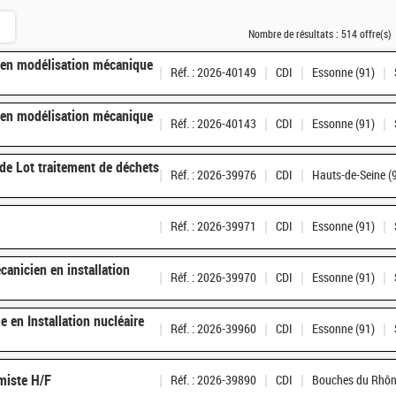
Nombre de résultats :
514 offre(s)
e en modélisation mécanique
Réf. : 2026-40149
CDI
Essonne (91)
e en modélisation mécanique
Réf. : 2026-40143
CDI
Essonne (91)
de Lot traitement de déchets
Réf. : 2026-39976
CDI
Hauts-de-Seine (
Réf. : 2026-39971
CDI
Essonne (91)
anicien en installation
Réf. : 2026-39970
CDI
Essonne (91)
e en Installation nucléaire
Réf. : 2026-39960
CDI
Essonne (91)
miste H/F
Réf. : 2026-39890
CDI
Bouches du Rhôn