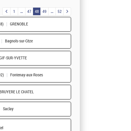
1
47
48
49
52
38)
GRENOBLE
Bagnols-sur-Cèze
GIF-SUR-YVETTE
92)
Fontenay-aux-Roses
BRUYERE LE CHATEL
Saclay
tel