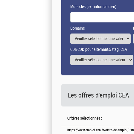
Mots clés
(ex : informaticien)
Domaine
CDI/CDD pour alternants/stag. CEA
Les offres d'emploi
CEA
Critères sélectionnés :
https://www.emploi.cea.fr/offre-de-emploi/lis