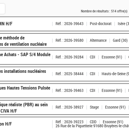
Nombre de résultats :
514 offre(s)
RMN H/F
Réf. : 2026-39643
Post-doctorat
Isère (
ne méthode de
Réf. : 2026-39580
Alternance
Gard (30)
es de ventilation nucléaire
ne Achats - SAP S/4 Module
Réf. : 2026-39284
CDI
Essonne (91)
s installations nucléaires
Réf. : 2025-38444
CDI
Hauts-de-Seine (
ques Hautes Tensions Pulsée
Réf. : 2026-39463
CDI
Essonne (91)
que réaliste (PBR) au sein
Réf. : 2026-38927
Stage
Essonne (91)
n CIVA H/F
Réf. : 2026-39223
CDD
Essonne (91)
ion H/F
26 Rue de la Piquetterie 91680 Bruyères-le-châ