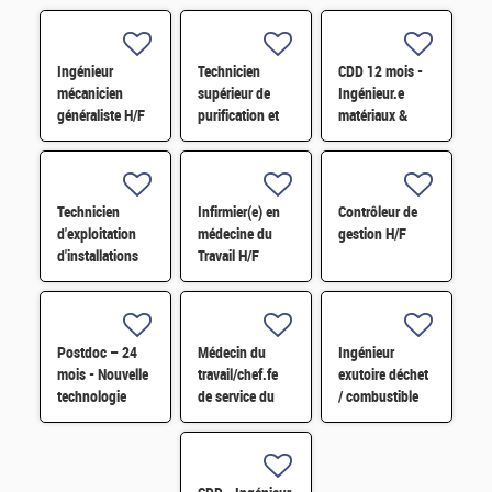
Ingénieur
Technicien
CDD 12 mois -
mécanicien
supérieur de
Ingénieur.e
généraliste H/F
purification et
matériaux &
fabrication en
soudage H/F
chaine blindée
H/F
Technicien
Infirmier(e) en
Contrôleur de
d'exploitation
médecine du
gestion H/F
d'installations
Travail H/F
H/F
Postdoc – 24
Médecin du
Ingénieur
mois - Nouvelle
travail/chef.fe
exutoire déchet
technologie
de service du
/ combustible
d'imagerie
SPST H/F
H/F
proche
infrarouge H/F