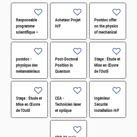
Responsable
Acheteur Projet
Postdoc offer
programme
H/F
on the physics
scientifique –
of mechanical
Systèmes
metamaterials
embarqués et
H/F
architecture de
calcul - CDI-
postdoc -
Post-Doctoral
Stage : Étude et
Paris-Saclay
physique des
Position in
Mise en Œuvre
H/F
métamatériaux
Quantum
de l'Outil
mécaniques H/F
Materials
VMware Cloud
Research H/F
Foundation
Operations
(vROPS) H/F
Stage : Étude et
CEA -
Ingénieur
Mise en Œuvre
Technicien laser
Sécurité
de l'Outil
et optique
Installation H/F
XDMoD H/F
instrumentale -
LIDYL H/F