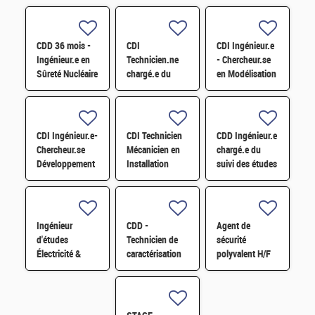
CDD 36 mois -
CDI
CDI Ingénieur.e
Ingénieur.e en
Technicien.ne
- Chercheur.se
Sûreté Nucléaire
chargé.e du
en Modélisation
- 5 ans
suivi des
Diphasique et
d'expérience H/F
Travaux et de la
Méthodes
maintenance de
Numériques H/F
l'INB35 H/F
CDI Ingénieur.e-
CDI Technicien
CDD Ingénieur.e
Chercheur.se
Mécanicien en
chargé.e du
Développement
Installation
suivi des études
pour TRIO-MC
nucléaire H/F
d'un atelier de
H/F
reprise et
conditionnement
de déchets H/F
Ingénieur
CDD -
Agent de
d'études
Technicien de
sécurité
Électricité &
caractérisation
polyvalent H/F
Contrôle-
et mise en
Commande F/H
œuvre de
matériaux pour
les modules