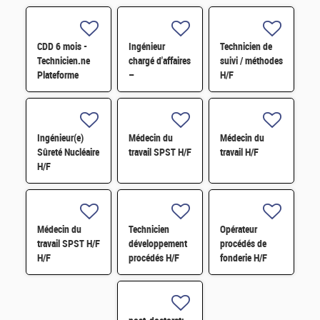
CDD 6 mois -
Ingénieur
Technicien de
Technicien.ne
chargé d'affaires
suivi / méthodes
Plateforme
–
H/F
Procédés
Assainissement
Fabrication
Démantèlement
Additive H/F
Nucléaire H/F
Ingénieur(e)
Médecin du
Médecin du
Sûreté Nucléaire
travail SPST H/F
travail H/F
H/F
Médecin du
Technicien
Opérateur
travail SPST H/F
développement
procédés de
H/F
procédés H/F
fonderie H/F