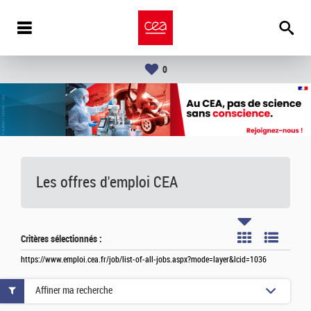
0
Les offres d'emploi
CEA
Critères sélectionnés :
https://www.emploi.cea.fr/job/list-of-all-jobs.aspx?mode=layer&lcid=1036
Affiner ma recherche