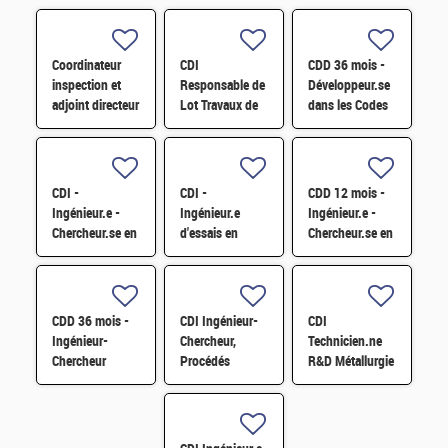
Coordinateur
CDI
CDD 36 mois -
inspection et
Responsable de
Développeur.se
adjoint directeur
Lot Travaux de
dans les Codes
qualité/inspection
Démantèlement
de Traitement
– Projet RJH
- Projet EPOC
des Données
H/F
H/F
Nucléaires et
Monte-Carlo H/F
CDI -
CDI -
CDD 12 mois -
Ingénieur.e -
Ingénieur.e
Ingénieur.e -
Chercheur.se en
d'essais en
Chercheur.se en
caractérisation
mécanique
Matériaux et
des matériaux
sismique H/F
Corrosion H/F
par sonde
atomique
CDD 36 mois -
CDI Ingénieur-
CDI
tomographique
Ingénieur-
Chercheur,
Technicien.ne
H/F
Chercheur
Procédés
R&D Métallurgie
matériaux -
métallurgiques
&
corrosion et
&
Instrumentation
corrosion sous
industrialisation
H/F
contrainte H/F
(matériaux pour