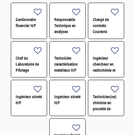
Gestionnaire
Responsable
Chargé de
financier H/F
Technique en
contrats
analyses
Courants
radiologiques
Faibles (CFA)
H/F
H/F
Chef du
Technicien
Ingénieur
Laboratoire de
caractérisation
chercheur en
Pilotage
matériaux H/F
radiochimie et
Intelligent des
extraction par
Réseaux
solvant H/F
Electriques
(LIRE) H/F
Ingénieur sûreté
Ingénieur sûreté
Technicien(ne)
H/F
H/F
chimiste en
procédé de
conversion H/F