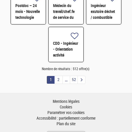
Postdoc – 24
Médecin du
Ingénieur
mois - Nouvelle
travail/chef.fe
exutoire déchet
technologie
de service du
/ combustible
d'imagerie
SPST H/F
H/F
proche
infrarouge H/F
CDD - Ingénieur
- Orientation
activité
Pérovskite pour
applications
Nombre de résultats :
512 offre(s)
spatiales H/F
1
2
52
Mentions légales
Cookies
Paramétrer vos cookies
Accessibilité : partiellement conforme
Plan du site