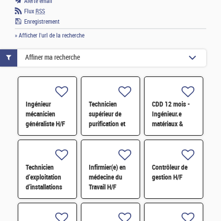
Alerte email
Flux
RSS
Enregistrement
» Afficher l'url de la recherche
Affiner ma recherche
Ingénieur
Technicien
CDD 12 mois -
mécanicien
supérieur de
Ingénieur.e
généraliste H/F
purification et
matériaux &
fabrication en
soudage H/F
chaine blindée
H/F
Technicien
Infirmier(e) en
Contrôleur de
d'exploitation
médecine du
gestion H/F
d'installations
Travail H/F
H/F