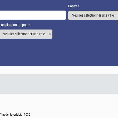
Contrat
Localisation du poste
spx?mode=layer&lcid=1036