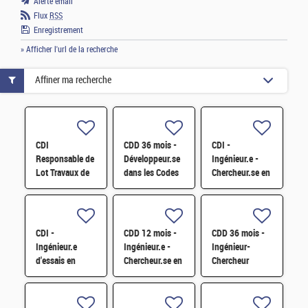
Alerte email
Flux
RSS
Enregistrement
» Afficher l'url de la recherche
Affiner ma recherche
CDI
CDD 36 mois -
CDI -
Responsable de
Développeur.se
Ingénieur.e -
Lot Travaux de
dans les Codes
Chercheur.se en
Démantèlement
de Traitement
caractérisation
- Projet EPOC
des Données
des matériaux
H/F
Nucléaires et
par sonde
Monte-Carlo H/F
atomique
CDI -
CDD 12 mois -
CDD 36 mois -
tomographique
Ingénieur.e
Ingénieur.e -
Ingénieur-
H/F
d'essais en
Chercheur.se en
Chercheur
mécanique
Matériaux et
matériaux -
sismique H/F
Corrosion H/F
corrosion et
corrosion sous