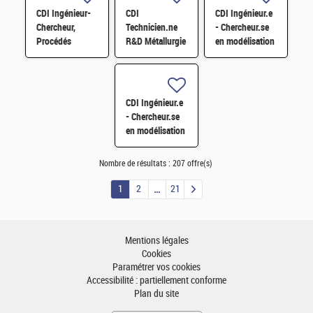
contrainte H/F
CDI Ingénieur-
CDI
CDI Ingénieur.e
Chercheur,
Technicien.ne
- Chercheur.se
Procédés
R&D Métallurgie
en modélisation
métallurgiques
&
mécanique H/F
&
Instrumentation
industrialisation
H/F
(matériaux pour
CDI Ingénieur.e
les énergies)
- Chercheur.se
H/F
en modélisation
mécanique H/F
Nombre de résultats :
207 offre(s)
1
2
21
Mentions légales
Cookies
Paramétrer vos cookies
Accessibilité : partiellement conforme
Plan du site