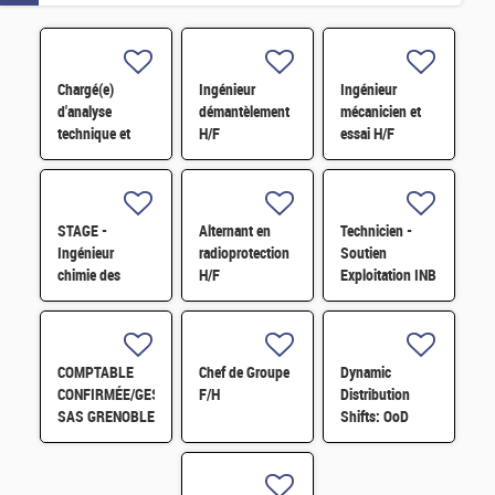
Chargé(e)
Ingénieur
Ingénieur
d'analyse
démantèlement
mécanicien et
technique et
H/F
essai H/F
financière des
contrats de
maintenance
électromécanique
STAGE -
Alternant en
Technicien -
H/F
Ingénieur
radioprotection
Soutien
chimie des
H/F
Exploitation INB
matériaux -
H/F
Rhéologie H/F
COMPTABLE
Chef de Groupe
Dynamic
CONFIRMÉE/GESTIONNAIRE
F/H
Distribution
SAS GRENOBLE
Shifts: OoD
H/F
Detection with
Dynamic
Thresholds H/F