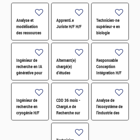
Analyse et
Apprenti.e
Technicien·ne
modélisation
Juriste H/F H/F
supérieur·e en
des ressources
biologie
critiques de la
moléculaire,
transition
biotechnologie
énergétique à
H/F
long H/F
Ingénieur de
Alternant(e)
Responsable
recherche en IA
chargé(e)
Conception
générative pour
d'études
Intégration H/F
l'automatisation
marketing en
de la conception
innovation
matérielle H/F
numérique et
systèmes – H/F
Ingénieur de
CDD 36 mois -
Analyse de
- Saclay
recherche en
Chargé.e de
l'écosystème de
cryogénie H/F
Recherche sur
l'industrie des
les carburants
batteries en
hybrides
Europe par le
durables H/F
prisme de la
théorie