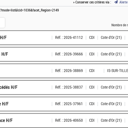
» Conserver ces critères via :
Alerte
spx?mode=list&lcid=1036&facet_Region=2149
Nombre de r
 H/F
Réf. : 2026-41112
CDI
Cote d'Or (21)
s H/F
Réf. : 2026-39666
CDI
Cote d'Or (21)
Réf. : 2026-38869
CDI
IS-SUR-TILL
cédés H/F
Réf. : 2025-38837
CDI
Cote d'Or (21)
e H/F
Réf. : 2025-37961
CDI
Cote d'Or (21)
nce H/F
Réf. : 2026-40650
CDI
Cote d'Or (21)