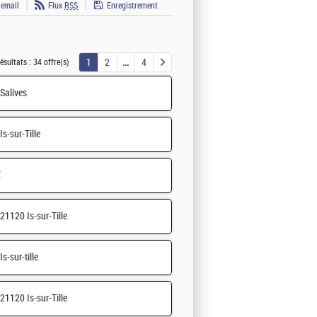
 email
Flux
RSS
Enregistrement
1
2
4
ésultats :
34 offre(s)
Salives
Is-sur-Tille
E
21120 Is-sur-Tille
Is-sur-tille
21120 Is-sur-Tille