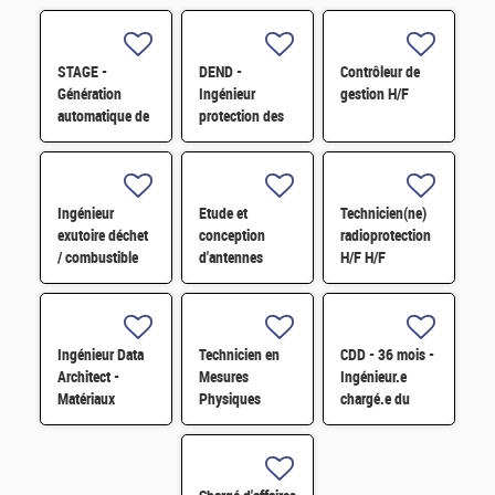
STAGE -
DEND -
Contrôleur de
Génération
Ingénieur
gestion H/F
automatique de
protection des
microstructures
installations
granulaires H/F
nucléaires
contre la
malveillance H/F
Ingénieur
Etude et
Technicien(ne)
exutoire déchet
conception
radioprotection
/ combustible
d'antennes
H/F H/F
H/F
millimétriques
intégrées H/F
Ingénieur Data
Technicien en
CDD - 36 mois -
Architect -
Mesures
Ingénieur.e
Matériaux
Physiques
chargé.e du
Nucléaires -
suivi des études
Conception
et réalisation de
Base de
travaux de génie
Données
civil H/F