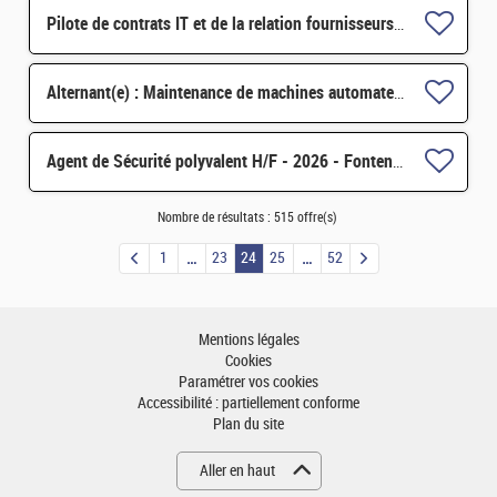
Pilote de contrats IT et de la relation fournisseurs H/F
Alternant(e) : Maintenance de machines automates - réalisation d'études d'amélioration H/F
Agent de Sécurité polyvalent H/F - 2026 - Fontenay-aux-Roses (92) et Saclay (91) H/F
Nombre de résultats :
515 offre(s)
1
23
24
25
52
Mentions légales
Cookies
Paramétrer vos cookies
Accessibilité : partiellement conforme
Plan du site
Aller en haut