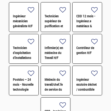
Ingénieur
Technicien
CDD 12 mois -
mécanicien
supérieur de
Ingénieur.e
généraliste H/F
purification et
matériaux &
fabrication en
soudage H/F
chaine blindée
H/F
Technicien
Infirmier(e) en
Contrôleur de
d'exploitation
médecine du
gestion H/F
d'installations
Travail H/F
H/F
Postdoc – 24
Médecin du
Ingénieur
mois - Nouvelle
travail/chef.fe
exutoire déchet
technologie
de service du
/ combustible
d'imagerie
SPST H/F
H/F
proche
infrarouge H/F