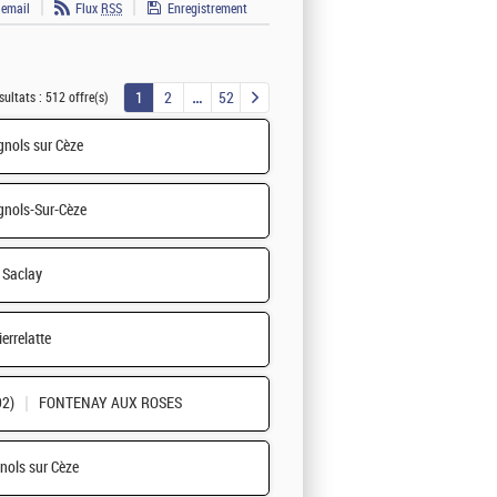
 email
Flux
RSS
Enregistrement
1
2
52
sultats :
512 offre(s)
nols sur Cèze
nols-Sur-Cèze
Saclay
ierrelatte
92)
FONTENAY AUX ROSES
nols sur Cèze