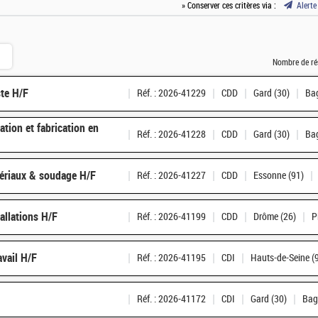
» Conserver ces critères via :
Alerte
Nombre de ré
ste H/F
Réf. : 2026-41229
CDD
Gard (30)
Bag
ation et fabrication en
Réf. : 2026-41228
CDD
Gard (30)
Bag
tériaux & soudage H/F
Réf. : 2026-41227
CDD
Essonne (91)
tallations H/F
Réf. : 2026-41199
CDD
Drôme (26)
P
avail H/F
Réf. : 2026-41195
CDI
Hauts-de-Seine (
Réf. : 2026-41172
CDI
Gard (30)
Bag