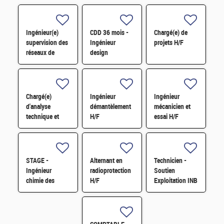
Ingénieur(e)
CDD 36 mois -
Chargé(e) de
supervision des
Ingénieur
projets H/F
réseaux de
design
surveillance H/F
photonique
quantique H/F
Chargé(e)
Ingénieur
Ingénieur
d'analyse
démantèlement
mécanicien et
technique et
H/F
essai H/F
financière des
contrats de
maintenance
électromécanique
STAGE -
Alternant en
Technicien -
H/F
Ingénieur
radioprotection
Soutien
chimie des
H/F
Exploitation INB
matériaux -
H/F
Rhéologie H/F