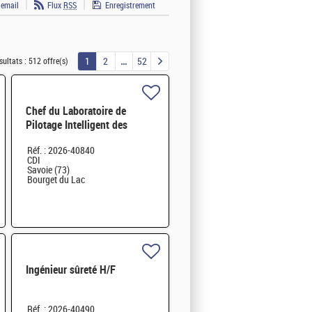
 email
Flux
RSS
Enregistrement
1
2
52
sultats :
512 offre(s)
Chef du Laboratoire de
Pilotage Intelligent des
Réseaux Electriques (LIRE)
Réf. : 2026-40840
H/F
CDI
Savoie (73)
Bourget du Lac
Ingénieur sûreté H/F
Réf. : 2026-40490