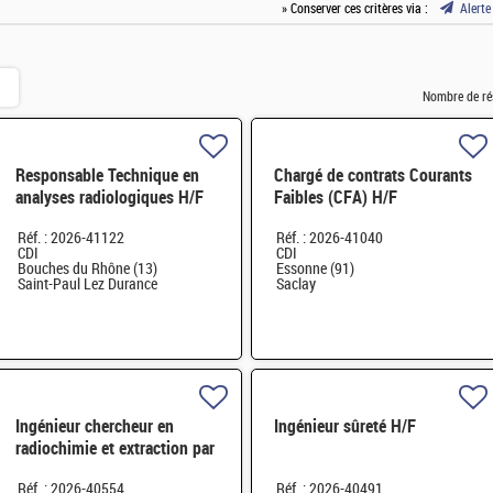
» Conserver ces critères via :
Alerte
Nombre de ré
Responsable Technique en
Chargé de contrats Courants
analyses radiologiques H/F
Faibles (CFA) H/F
Réf. : 2026-41122
Réf. : 2026-41040
CDI
CDI
Bouches du Rhône (13)
Essonne (91)
Saint-Paul Lez Durance
Saclay
Ingénieur chercheur en
Ingénieur sûreté H/F
radiochimie et extraction par
solvant H/F
Réf. : 2026-40554
Réf. : 2026-40491