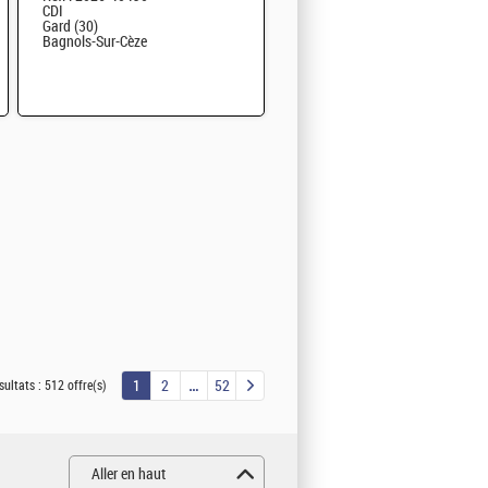
CDI
Gard (30)
Bagnols-Sur-Cèze
1
2
52
sultats :
512 offre(s)
Aller en haut